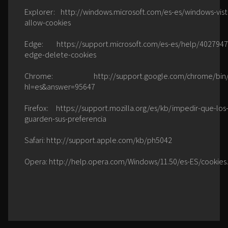
Explorer:
http://windows.microsoft.com/es-es/windows-vist
allow-cookies
Edge:
https://support.microsoft.com/es-es/help/4027947
edge-delete-cookies
Chrome:
http://support.google.com/chrome/bin
hl=es&answer=95647
Firefox:
https://support.mozilla.org/es/kb/impedir-que-los-
guarden-sus-preferencia
Safari:
http://support.apple.com/kb/ph5042
Opera:
http://help.opera.com/Windows/11.50/es-ES/cookies