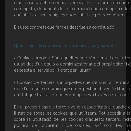
d'un usuari o del seu equip, personalitzar la forma en què e
contingut i, depenent de la informació que continguin i de 
què utilitzi el seu equip, es poden utilitzar per reconèixer a l'u
Els usos concrets que fem es descriuen a continuació.
Quins tipus de cookies utilitza aquesta pàgina web?
• Cookies pròpies: Són aquelles que s'envien a l'equip ter
usuari des d'un equip o domini gestionat pel propi editor i 
es presta el servei sol · licitat per l'usuari.
• Cookies de tercers: son aquelles que s’envien al terminal 
des d’un equip o domini que no és gestionat per l’editor, si
entitat que tracta les dades obtingudes a través de les cooki
En el present cas els tercers venen especificats al quadre o
llistat de totes les cookies que utilitzem. Pot accedir a la
sobre la utilització de les cookies d’aquests tercers, incl
política de privacitat i de cookies, així com les tran