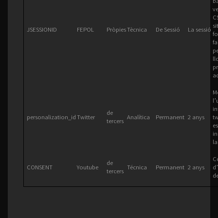
b
ve
C
s
JSESSIONID
FEPOL
Pròpies
Tècnica
De Sessió
La sessió
f
fa
p
ll
pr
aq
M
l
i
de
personalization_id
Twitter
Analítica
Permanent
2 anys
t
tercers
es
i
la
C
de
CONSENT
Youtube
Técnica
Permanent
2 anys
d
tercers
d