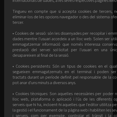
internacionals de dades, a les seves respectives pàgines web
Tingueu en compte que si accepta cookies de tercers, n
eliminar-los de les opcions navegador o des del sistema ofer
tercer.
• Cookies de sessió: són les dissenyades per recopilar i e
dades mentre l'usuari accedeix a un lloc web. Solen ser util
emmagatzemar informació que només interessa conserva
prestació del servei sol·licitat per l'usuari en una úni
desapareixen al final de la sessió.
• Cookies persistents: Són un tipus de cookies en el qua
segueixen emmagatzemats en el terminal i poden ser 
tractats durant un període definit pel responsable de la coo
pot anar d'uns minuts a diversos anys.
• Cookies tècniques: Son aquelles necessàries per poder 
lloc web, plataforma o aplicació i l'ús de les diferents o
serveis que hi ha, incloent-hi aquelles que l'editor utilitza 
la gestió i el funcionament de la pàgina web i habiliten les se
i serveis, com per exemple, controlar el trànsit i la c