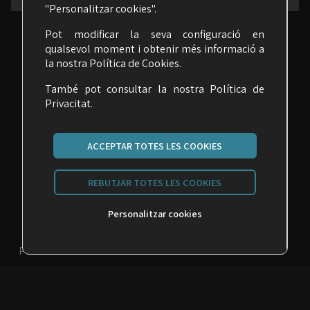
"Personalitzar cookies".
Pot modificar la seva configuració en
qualsevol moment i obtenir més informació a
la nostra
Política de Cookies
.
També pot consultar la nostra
Política de
Privacitat.
ACCEPTAR TOTES LES COOKIES
Carrer Malats, 27 | 08030 Barcelona
REBUTJAR TOTES LES COOKIES
seime@seime.cat
Personalitzar cookies
Telèfon: 933 426 810
POLÍTICA DE PRIVACITAT
POLÍTICA DE COOKIES
POLÍTICA XARXES SOCIALS
AVÍS LEGAL