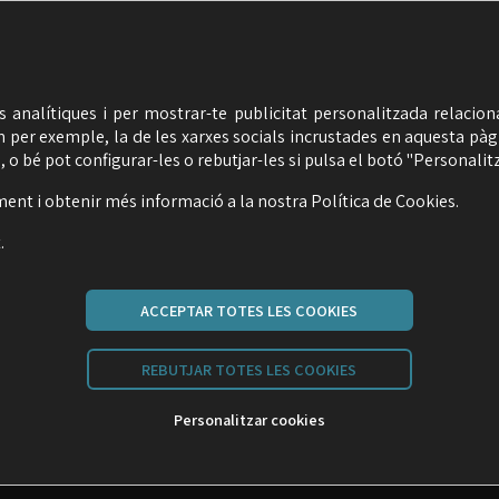
ts analítiques i per mostrar-te publicitat personalitzada relacio
m per exemple, la de les xarxes socials incrustades en aquesta pàg
 o bé pot configurar-les o rebutjar-les si pulsa el botó "Personalitz
ment i obtenir més informació a la nostra
Política de Cookies
.
.
ACCEPTAR TOTES LES COOKIES
Carrer Malats, 27 | 08030 Barcelona
seime@seime.cat
REBUTJAR TOTES LES COOKIES
Telèfon: 933 426 810
Personalitzar cookies
AT
POLÍTICA DE COOKIES
POLÍTICA XARXES SOCIALS