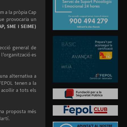
om a la pròpia Cap
que provocaria un
AP, SME i SEIME)
recció general de
 l’organització es
una alternativa a
 FEPOL tenen a la
collir a tots els
una proposta més
artí.