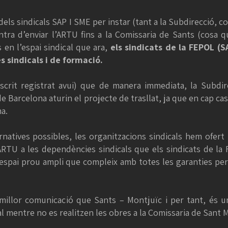
 dels sindicals SAP I SME per instar (tant a la Subdirecció, c
ntra d’enviar l’ARTU fins a la Comissaria de Sants (cosa 
 en l’espai sindical que ara,
els sindicats de la FEPOL (S
es sindicals i de formació.
’escrit registrat avui) que de manera immediata, la Subdi
 Barcelona aturin el projecte de trasllat, ja que en cap cas
a.
ernatives possibles, les organitzacions sindicals hem ofert 
’ARTU a les dependències sindicals que els sindicats de la
spai prou ampli que compleix amb totes les garanties per a
millor comunicació que Sants – Montjuïc i per tant, és 
 mentre no es realitzen les obres a la Comissaria de Sant M