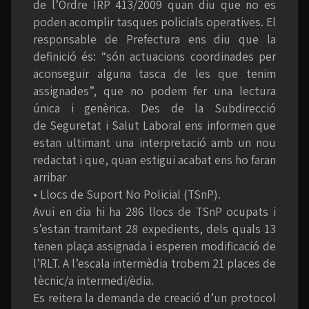
de l’Ordre IRP 413/2009 quan diu que no es
poden acomplir tasques policials operatives. El
responsable de Prefectura ens diu que la
definició és: “són actuacions coordinades per
aconseguir alguna tasca de les que tenim
assignades”, que no podem fer una lectura
única i genèrica. Des de la Subdirecció
de Seguretat i Salut Laboral ens informen que
estan ultimant una interpretació amb un nou
redactat i que, quan estigui acabat ens ho faran
arribar
• Llocs de Suport No Policial (TSnP).
Avui en dia hi ha 286 llocs de TSnP ocupats i
s’estan tramitant 28 expedients, dels quals 13
tenen plaça assignada i esperen modificació de
l’RLT. A l’escala intermèdia trobem 21 places de
tècnic/a intermedi/èdia.
Es reitera la demanda de creació d’un protocol