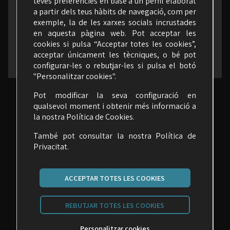
teves preferències en base a un perfil elaborat
a partir dels teus hàbits de navegació, com per
exemple, la de les xarxes socials incrustades
en aquesta pàgina web. Pot acceptar les
cookies si pulsa “Acceptar totes les cookies”,
acceptar únicament les tècniques, o bé pot
configurar-les o rebutjar-les si pulsa el botó
"Personalitzar cookies".
Pot modificar la seva configuració en
qualsevol moment i obtenir més informació a
la nostra
Política de Cookies
.
També pot consultar la nostra
Política de
Privacitat.
ACCEPTAR TOTES LES COOKIES
Carrer Malats, 27 | 08030 Barcelona
REBUTJAR TOTES LES COOKIES
seime@seime.cat
Personalitzar cookies
Telèfon: 933 426 810