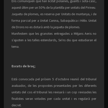
Ens comuniquen que han licitat polaines, guants i sota-casc,
aquest últim per un 50% de la plantilla per unitats del Pirineu.
Jaqueta de plomes, es reserva per Unitats de muntanya, i de
forma parcial per a Unitat Canina, Subaquàtica i Hèlix. Unitat
de Drons no es dotarà amb la jaqueta de plomes.
Manifestem que les granotes entregades a Mitjans Aeris no
s'ajusten a les talles estendards, Se'ns diu que estudiaran el
tema.
Escuts de braç;
Està convocada pel pròxim 5 d'octubre reunió del tribunal
avaluador, de les propostes presentades per les diferents
unitats del cos el tribunal les revisarà i un cop revisades les
finalistes seran votades per cada unitat i es regularà per
decret.