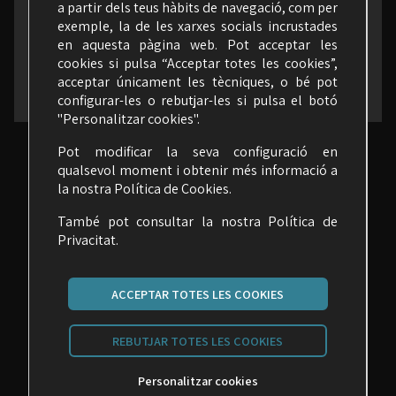
a partir dels teus hàbits de navegació, com per
exemple, la de les xarxes socials incrustades
en aquesta pàgina web. Pot acceptar les
cookies si pulsa “Acceptar totes les cookies”,
acceptar únicament les tècniques, o bé pot
configurar-les o rebutjar-les si pulsa el botó
"Personalitzar cookies".
Pot modificar la seva configuració en
qualsevol moment i obtenir més informació a
la nostra
Política de Cookies
.
També pot consultar la nostra
Política de
Privacitat.
ACCEPTAR TOTES LES COOKIES
Carrer Malats, 27 | 08030 Barcelona
REBUTJAR TOTES LES COOKIES
seime@seime.cat
Personalitzar cookies
Telèfon: 933 426 810