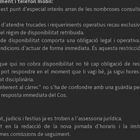
ment i telèfon mòbil:
est punt d'especial interès arran de les nombroses consul
ó d'atendre trucades i requeriments operatius recau exclusi
el règim de disponibilitat retribuïda.
e disponibilitat comporta una obligació legal i operativa
condicions d'actuar de forma immediata. És aquesta restricció 
r que qui no cobra disponibilitat no té cap obligació de r
ri pot respondre en el moment que li vagi bé, ja sigui hores
 disciplinària.
inherent al càrrec" no s'ha de confondre amb una guàrdia pe
de resposta immediata del Cos.
, judicis i festius ja es troben a l'assessoria jurídica.
t en la redacció de la nova jornada d'horaris i la instr
 pròximes comissions de seguiment.