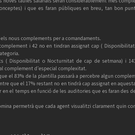
les noves taules salarials seran considerablement més comp
s conceptes) i que es faran públiques en breu, tan bon pu
ció dels nous complements per a comandaments.
omplement i 42 no en tindran assignat cap ( Disponibilitat i
ategoria.
s ( Disponibilitat o Nocturnitat de cap de setmana) i 14
e al complement d'especial complexitat.
ue el 83% de la plantilla passarà a percebre algun complem
re que el 17% restant no en tindrà cap assignat en aquesta f
en el temps en funció de les auditories que es faran des d
mina permetrà que cada agent visualitzi clarament quin c