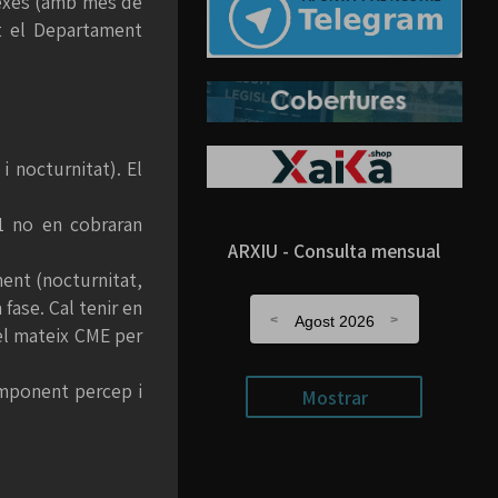
lexes (amb més de
nt el Departament
 nocturnitat). El
1 no en cobraran
ARXIU - Consulta mensual
ent (nocturnitat,
ase. Cal tenir en
Agost 2026
el mateix CME per
omponent percep i
Mostrar