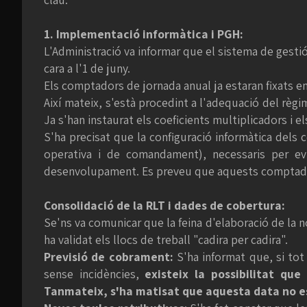
1. Implementació informàtica i PGH:
L'Administració va informar que el sistema de gestió
cara a l'1 de juny.
Els comptadors de jornada anual ja estaran fixats e
Així mateix, s'està procedint a l'adequació del règ
Ja s'han instaurat els coeficients multiplicadors i e
S'ha precisat que la configuració informàtica dels 
operativa i de comandament), necessaris per evi
desenvolupament. Es preveu que aquests comptadors
Consolidació de la RLT i dades de cobertura:
Se'ns va comunicar que la feina d'elaboració de la no
ha validat els llocs de treball "cadira per cadira".
Previsió de cobrament:
S'ha informat que, si tot
sense incidències,
existeix la possibilitat qu
Tanmateix, s'ha matisat que aquesta data no e