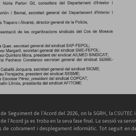
 de Seguiment de l'Acord del 2026, on la SGRH, la CSUTEC i 
e l'Acord ja es troba en la seva fase final. La sessió va servi
is de cobrament i desplegament informàtic. Tot seguit en d