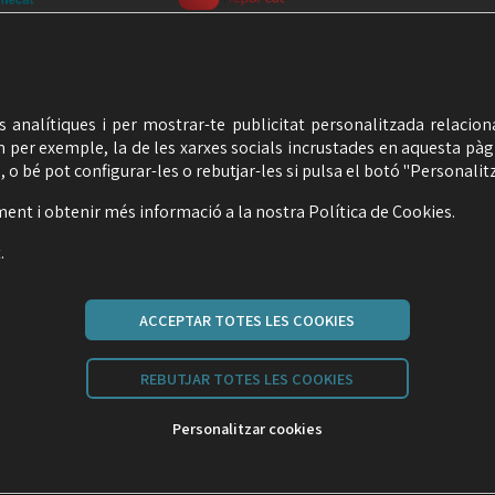
ts analítiques i per mostrar-te publicitat personalitzada relacio
m per exemple, la de les xarxes socials incrustades en aquesta pàg
 o bé pot configurar-les o rebutjar-les si pulsa el botó "Personalitz
ment i obtenir més informació a la nostra
Política de Cookies
.
.
ACCEPTAR TOTES LES COOKIES
Carrer Malats, 27 | 08030 Barcelona
seime@seime.cat
REBUTJAR TOTES LES COOKIES
Telèfon: 933 426 810
Personalitzar cookies
AT
POLÍTICA DE COOKIES
POLÍTICA XARXES SOCIALS