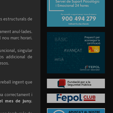
is estructurals de
vament anul·lades.
l nou marc horari.
uncional, singular
ps addicional de
esos.
treball ingent que
na correctament i
del mes de juny.