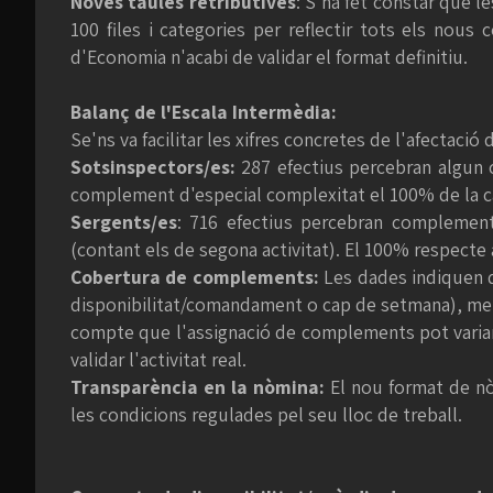
Noves taules retributives
: S'ha fet constar que 
100 files i categories per reflectir tots els nou
d'Economia n'acabi de validar el format definitiu.
Balanç de l'Escala Intermèdia:
Se'ns va facilitar les xifres concretes de l'afecta
Sotsinspectors/es:
287 efectius percebran algun c
complement d'especial complexitat el 100% de la c
Sergents/es
: 716 efectius percebran complement
(contant els de segona activitat). El 100% respect
Cobertura de complements:
Les dades indiquen q
disponibilitat/comandament o cap de setmana), ment
compte que l'assignació de complements pot variar 
validar l'activitat real.
Transparència en la nòmina:
El nou format de nò
les condicions regulades pel seu lloc de treball.