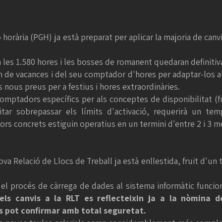
 horària (PGH) ja està preparat per aplicar la majoria de canv
n les 1.580 hores i les bosses de romanent quedaran definiti
im de vacances i del seu comptador d'hores per adaptar-los a
ls nous preus per a festius i hores extraordinàries.
comptadors específics per als conceptes de disponibilitat (f
tar sobrepassar els límits d'activació, requerirà un tem
 concrets estiguin operatius en un termini d'entre 2 i 3 m
va Relació de Llocs de Treball ja està enllestida, fruit d'un 
 el procés de càrrega de dades al sistema informàtic funcio
e els canvis a la RLT es reflecteixin ja a la nòmina 
s pot confirmar amb total seguretat.