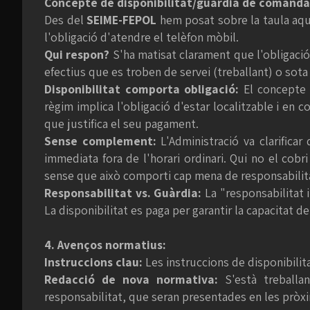
Concepte de disponibilitat/guàrdia de comanda
Des del
SEIME-FEPOL
hem posat sobre la taula aqu
l'obligació d'atendre el telèfon mòbil.
Qui respon?
S'ha matisat clarament que l'obligaci
efectius que es troben de servei (treballant) o sota 
Disponibilitat comporta obligació:
El concepte d
règim implica l'obligació d'estar localitzable i en 
que justifica el seu pagament.
Sense complement:
L'Administració va clarifica
immediata fora de l'horari ordinari. Qui no el cob
sense que això comporti cap mena de responsabilitat
Responsabilitat vs. Guàrdia:
La "responsabilitat 
La disponibilitat es paga per garantir la capacitat 
4. Avenços normatius:
Instruccions clau:
Les instruccions de disponibilitat
Redacció de nova normativa:
S'està treballan
responsabilitat, que seran presentades en les